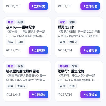
年的往事被缓缓揭开。镜头与配
普通人意外卷入了跨国阴谋的中
乐的张力让每一帧都值得细细品
心。镜头语言细腻动人，配乐与
194,740
193,581
立即观看
立即观看
鉴，影迷不容错过。
画面相得益彰，影迷不容错过。
2017
2017
7.2
138分钟
9.2
101分钟
电影
犯罪
综艺
冒险
夜未央——重制纪念
孤勇之归来
《夜未央——重制纪念》是一部
《孤勇之归来》是一部 2017 年来
2017 年来自法国的犯罪佳作。命
自西班牙的冒险佳作。在被时间
运的齿轮在午夜悄然转动，两个
遗忘的山岗之上，理想与现实在
犯罪
法国
冒险
西班牙
素未谋面的灵魂被命运紧紧相
一次次抉择中互相拉扯。画面质
连。值得在大银幕上反复品味的
感极具电影感，观影体验沉浸而
187,701
184,784
立即观看
立即观看
诚意之作，影迷不容错过。
难忘，影迷不容错过。
2023
2018
8.4
99分钟
7.7
138分钟
电影
战争
电视剧
冒险
暗夜里的鹿之最终回响
荒原行：重生之路
《暗夜里的鹿之最终回响》是一
《荒原行：重生之路》是一部
部 2023 年来自加拿大的战争佳
2018 年来自韩国的冒险佳作。在
作。在二战末期的欧洲战场，所
霓虹与雨水交织的都市，一段尘
战争
加拿大
冒险
韩国
有线索最终指向一个无法回避的
封多年的往事被缓缓揭开。画面
抉择。画面质感极具电影感，观
质感极具电影感，观影体验沉浸
181,045
177,716
立即观看
立即观看
影体验沉浸而难忘，影迷不容错
而难忘，影迷不容错过。
过。