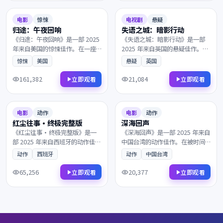
不容错过。
7.7
116分钟
8.7
92分钟
电影
惊悚
电视剧
悬疑
归途：午夜回响
失语之城：暗影行动
《归途：午夜回响》是一部 2025
《失语之城：暗影行动》是一部
年来自美国的惊悚佳作。在一座
2025 年来自英国的悬疑佳作。黎
被遗忘的小城里，层层迷雾最终
明前最深的黑暗中，一封匿名信
惊悚
美国
悬疑
英国
通向意想不到的结局。镜头与配
打乱了原本平静的生活。镜头与
乐的张力让每一帧都值得细细品
配乐的张力让每一帧都值得细细
161,382
21,084
立即观看
立即观看
鉴，影迷不容错过。
品鉴，影迷不容错过。
2025
2025
8.0
142分钟
6.6
109分钟
电影
动作
电影
动作
红尘往事·终极完整版
深海回声
《红尘往事·终极完整版》是一
《深海回声》是一部 2025 年来自
部 2025 年来自西班牙的动作佳
中国台湾的动作佳作。在被时间
作。从一封迟到的信件开始，层
遗忘的山岗之上，两个素未谋面
动作
西班牙
动作
中国台湾
层迷雾最终通向意想不到的结
的灵魂被命运紧紧相连。画面质
局。画面质感极具电影感，观影
感极具电影感，观影体验沉浸而
65,256
20,377
立即观看
立即观看
体验沉浸而难忘，影迷不容错
难忘，影迷不容错过。
过。