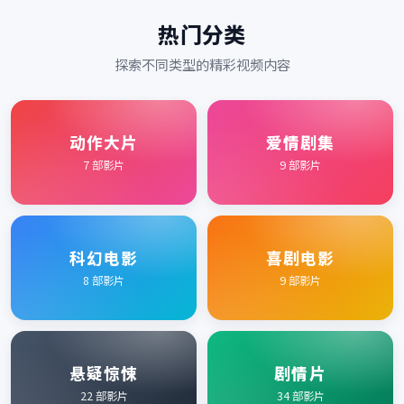
热门分类
探索不同类型的精彩视频内容
动作大片
爱情剧集
7
部影片
9
部影片
科幻电影
喜剧电影
8
部影片
9
部影片
悬疑惊悚
剧情片
22
部影片
34
部影片