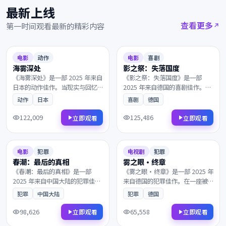
最新上线
查看更多
第一时间观看最新的精彩内容
2025
2025
8.1
140分钟
6.7
159分钟
电影
动作
电影
喜剧
海雾深处
影之祭：失落国度
《海雾深处》是一部 2025 年来自
《影之祭：失落国度》是一部
日本的动作佳作。当现实与回忆
2025 年来自德国的喜剧佳作。黎
的界限渐渐模糊，所有线索最终
明前最深的黑暗中，一封匿名信
动作
日本
喜剧
德国
指向一个无法回避的抉择。剧情
打乱了原本平静的生活。是近年
反转令人回味，情感层次饱满深
来不可多得的院线佳作，影迷不
122,009
125,486
立即观看
立即观看
刻，影迷不容错过。
容错过。
2025
2025
8.4
98分钟
7.3
147分钟
电影
犯罪
电视剧
犯罪
春潮：最后的真相
雾之眼·终章
《春潮：最后的真相》是一部
《雾之眼·终章》是一部 2025 年
2025 年来自中国大陆的犯罪佳
来自德国的犯罪佳作。在一座被
作。一艘货轮深夜驶入未知海
遗忘的小城里，一封匿名信打乱
犯罪
中国大陆
犯罪
德国
域，主角踏上一段关于救赎与重
了原本平静的生活。画面质感极
生的旅程。画面质感极具电影
具电影感，观影体验沉浸而难
98,626
65,558
立即观看
立即观看
感，观影体验沉浸而难忘，影迷
忘，影迷不容错过。
2025
2025