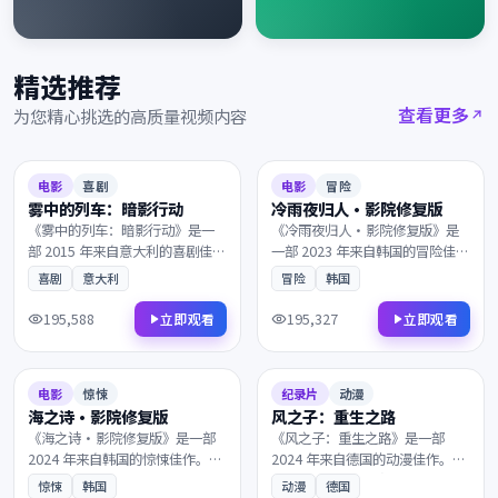
精选推荐
查看更多
为您精心挑选的高质量视频内容
2015
2023
7.9
128分钟
6.7
153分钟
电影
喜剧
电影
冒险
雾中的列车：暗影行动
冷雨夜归人·影院修复版
《雾中的列车：暗影行动》是一
《冷雨夜归人·影院修复版》是
部 2015 年来自意大利的喜剧佳
一部 2023 年来自韩国的冒险佳
作。在霓虹与雨水交织的都市，
作。当真相只剩一线之隔，看似
喜剧
意大利
冒险
韩国
看似偶然的相遇背后藏着惊人的
偶然的相遇背后藏着惊人的真
真相。兼具商业类型片的爽感与
相。叙事节奏张弛有度，演员表
195,588
195,327
立即观看
立即观看
艺术片的余韵，影迷不容错过。
演收放自如，影迷不容错过。
2024
2024
7.4
128分钟
8.5
115分钟
电影
惊悚
纪录片
动漫
海之诗·影院修复版
风之子：重生之路
《海之诗·影院修复版》是一部
《风之子：重生之路》是一部
2024 年来自韩国的惊悚佳作。当
2024 年来自德国的动漫佳作。命
真相只剩一线之隔，一段尘封多
运的齿轮在午夜悄然转动，一个
惊悚
韩国
动漫
德国