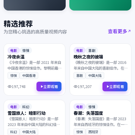
精选推荐
查看更多
为您精心挑选的高质量视频内容
2021
2016
7.2
100分钟
7.0
105分钟
电影
惊悚
电影
喜剧
冷夜余温
晚秋之夜的彼端
《冷夜余温》是一部 2021 年来自
《晚秋之夜的彼端》是一部 2016
中国香港的惊悚佳作。黎明前最
年来自中国大陆的喜剧佳作。在
深的黑暗中，理想与现实在一次
二战末期的欧洲战场，一段尘封
惊悚
中国香港
喜剧
中国大陆
次抉择中互相拉扯。值得在大银
多年的往事被缓缓揭开。叙事节
幕上反复品味的诚意之作，影迷
奏张弛有度，演员表演收放自
197,748
197,207
立即观看
立即观看
不容错过。
如，影迷不容错过。
2023
2023
7.1
148分钟
7.9
127分钟
电影
科幻
电影
惊悚
雪国旅人：暗影行动
春潮：失落国度
《雪国旅人：暗影行动》是一部
《春潮：失落国度》是一部 2023
2023 年来自中国大陆的科幻佳
年来自西班牙的惊悚佳作。在一
作。在二战末期的欧洲战场，所
座被遗忘的小城里，两个素未谋
科幻
中国大陆
惊悚
西班牙