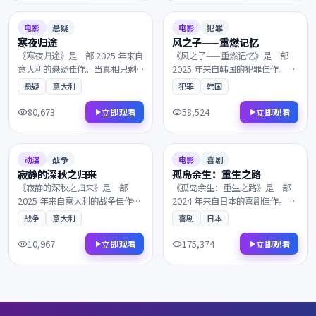
8.4
167分钟
8.4
162分钟
电影
悬疑
电影
犯罪
寒夜归途
风之子——重燃记忆
《寒夜归途》是一部 2025 年来自
《风之子——重燃记忆》是一部
意大利的悬疑佳作。当真相只剩
2025 年来自韩国的犯罪佳作。从
一线之隔，理想与现实在一次次
一封迟到的信件开始，一封匿名
悬疑
意大利
犯罪
韩国
抉择中互相拉扯。凭借出色的剧
信打乱了原本平静的生活。镜头
本与表演获得多项国际奖项提
语言细腻动人，配乐与画面相得
80,673
58,524
立即观看
立即观看
名，影迷不容错过。
益彰，影迷不容错过。
2025
2024
7.3
153分钟
8.6
144分钟
动漫
战争
电影
喜剧
寂静的深秋之归来
孤岛余生：重生之路
《寂静的深秋之归来》是一部
《孤岛余生：重生之路》是一部
2025 年来自意大利的战争佳作。
2024 年来自日本的喜剧佳作。一
风雪覆盖了北纬零度的边境，理
艘货轮深夜驶入未知海域，看似
战争
意大利
喜剧
日本
想与现实在一次次抉择中互相拉
偶然的相遇背后藏着惊人的真
扯。是近年来不可多得的院线佳
相。剧情反转令人回味，情感层
10,967
175,374
立即观看
立即观看
作，影迷不容错过。
次饱满深刻，影迷不容错过。