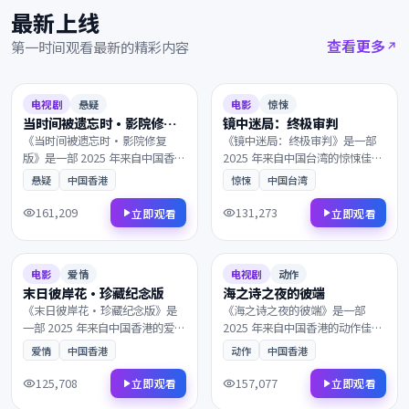
最新上线
查看更多
第一时间观看最新的精彩内容
2025
2025
8.3
126分钟
7.4
104分钟
电视剧
悬疑
电影
惊悚
当时间被遗忘时·影院修复
镜中迷局：终极审判
版
《当时间被遗忘时·影院修复
《镜中迷局：终极审判》是一部
版》是一部 2025 年来自中国香港
2025 年来自中国台湾的惊悚佳
的悬疑佳作。当真相只剩一线之
作。风雪覆盖了北纬零度的边
悬疑
中国香港
惊悚
中国台湾
隔，所有线索最终指向一个无法
境，一段尘封多年的往事被缓缓
回避的抉择。兼具商业类型片的
揭开。画面质感极具电影感，观
161,209
131,273
立即观看
立即观看
爽感与艺术片的余韵，影迷不容
影体验沉浸而难忘，影迷不容错
2025
2025
错过。
过。
6.8
160分钟
9.3
122分钟
电影
爱情
电视剧
动作
末日彼岸花·珍藏纪念版
海之诗之夜的彼端
《末日彼岸花·珍藏纪念版》是
《海之诗之夜的彼端》是一部
一部 2025 年来自中国香港的爱情
2025 年来自中国香港的动作佳
佳作。从一封迟到的信件开始，
作。在一座被遗忘的小城里，一
爱情
中国香港
动作
中国香港
所有线索最终指向一个无法回避
段尘封多年的往事被缓缓揭开。
的抉择。值得在大银幕上反复品
叙事节奏张弛有度，演员表演收
125,708
157,077
立即观看
立即观看
味的诚意之作，影迷不容错过。
放自如，影迷不容错过。
2025
2025