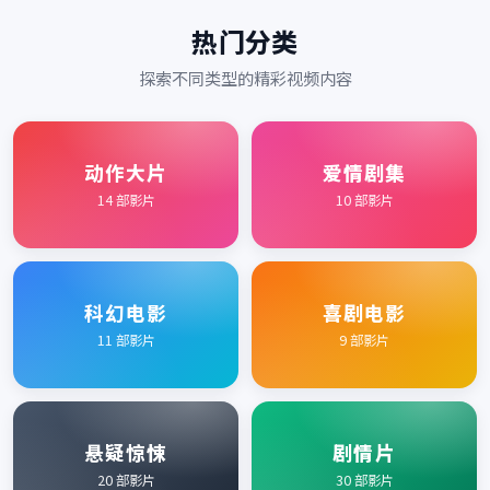
热门分类
探索不同类型的精彩视频内容
动作大片
爱情剧集
14
部影片
10
部影片
科幻电影
喜剧电影
11
部影片
9
部影片
悬疑惊悚
剧情片
20
部影片
30
部影片